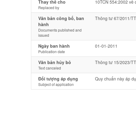
Thay thế cho
10TCN 554:2002 về qu
Replaced by
Văn bản công bố, ban
Thông tư 67/2011/TT
hành
Documents published and
issued
Ngày ban hành
01-01-2011
Publication date
Văn bản hủy bỏ
Thông tư 15/2023/T
Text canceled
Đối tượng áp dụng
Quy chuẩn này áp dụn
Subject of application