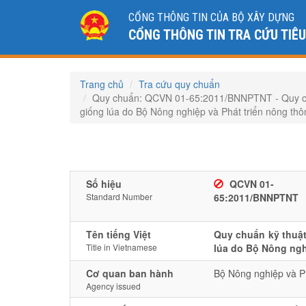
CỔNG THÔNG TIN CỦA BỘ XÂY DỰNG
CỔNG THÔNG TIN TRA CỨU TIÊ
Trang chủ
Tra cứu quy chuẩn
Quy chuẩn: QCVN 01-65:2011/BNNPTNT - Quy chuẩ
giống lúa do Bộ Nông nghiệp và Phát triển nông th
Số hiệu
QCVN 01-
Standard Number
65:2011/BNNPTNT
Tên tiếng Việt
Quy chuẩn kỹ thuật
Title in Vietnamese
lúa do Bộ Nông ngh
Cơ quan ban hành
Bộ Nông nghiệp và Ph
Agency issued