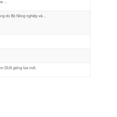
của …
rồng do Bộ Nông nghiệp và…
ệm DUS giống lúa mới.