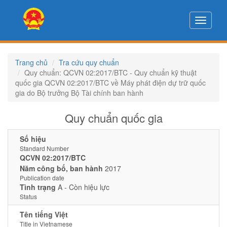
Toggle
navigati
Trang chủ
Tra cứu quy chuẩn
Quy chuẩn: QCVN 02:2017/BTC - Quy chuẩn kỹ thuật
quốc gia QCVN 02:2017/BTC về Máy phát điện dự trữ quốc
gia do Bộ trưởng Bộ Tài chính ban hành
Quy chuẩn quốc gia
Số hiệu
Standard Number
QCVN 02:2017/BTC
Năm công bố, ban hành
2017
Publication date
Tình trạng
A - Còn hiệu lực
Status
Tên tiếng Việt
Title in Vietnamese