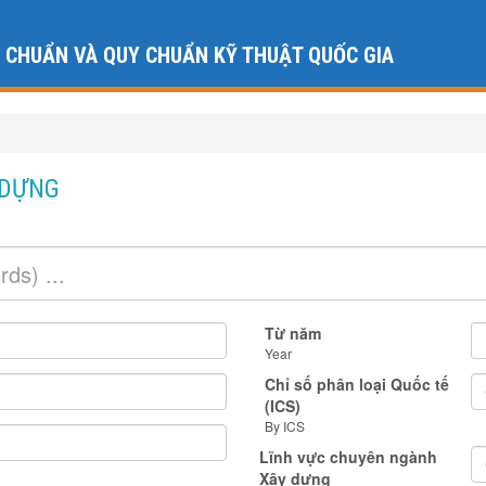
U CHUẨN VÀ QUY CHUẨN KỸ THUẬT QUỐC GIA
 DỰNG
Từ năm
Year
Chỉ số phân loại Quốc tế
(ICS)
By ICS
Lĩnh vực chuyên ngành
Xây dựng