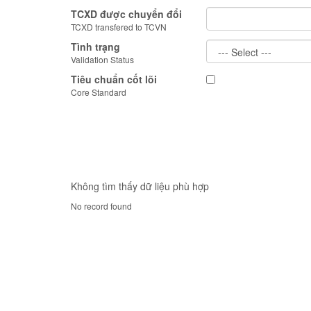
TCXD được chuyển đổi
TCXD transfered to TCVN
Tình trạng
Validation Status
Tiêu chuẩn cốt lõi
Core Standard
Không tìm thấy dữ liệu phù hợp
No record found