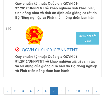
Quy chuẩn kỹ thuật Quốc gia QCVN 01-
97:2012/BNNPTNT về khảo nghiệm tính khác biệt,
tính đồng nhất và tính ổn định của giống cà rốt do
Bộ Nông nghiệp và Phát triển nông thôn ban hành
140
Xem chi tiết
View
QCVN 01-91:2012/BNNPTNT
Quy chuẩn kỹ thuật Quốc gia QCVN 01-
91:2012/BNNPTNT về khảo nghiệm giá trị canh tác
và sử dụng của giống dưa hấu do Bộ Nông nghiệp
và Phát triển nông thôn ban hành
«
2
3
4
5
6
7
8
9
10
11
»