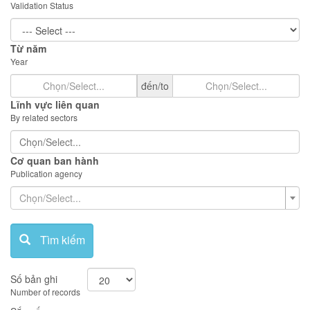
Validation Status
Từ năm
Year
đến/to
Lĩnh vực liên quan
By related sectors
Cơ quan ban hành
Publication agency
Chọn/Select...
Tìm kiếm
Số bản ghi
Number of records