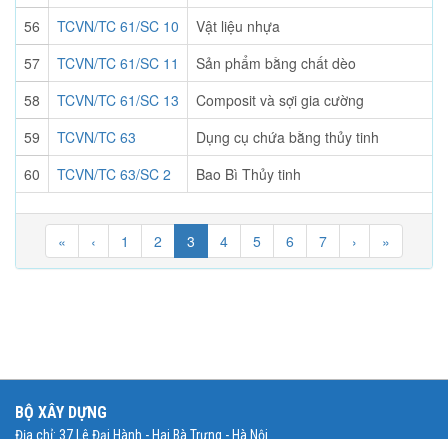
56
TCVN/TC 61/SC 10
Vật liệu nhựa
57
TCVN/TC 61/SC 11
Sản phẩm bằng chất dèo
58
TCVN/TC 61/SC 13
Composit và sợi gia cường
59
TCVN/TC 63
Dụng cụ chứa bằng thủy tinh
60
TCVN/TC 63/SC 2
Bao Bì Thủy tinh
«
‹
1
2
3
4
5
6
7
›
»
BỘ XÂY DỰNG
Địa chỉ: 37 Lê Đại Hành - Hai Bà Trưng - Hà Nội