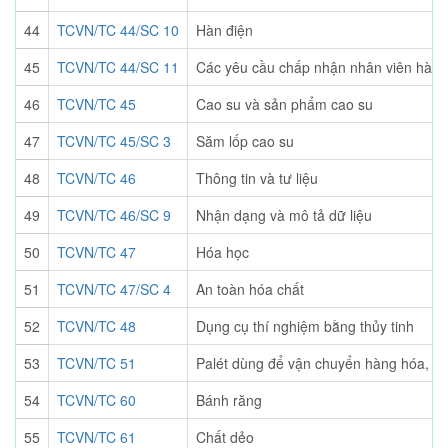
44
TCVN/TC 44/SC 10
Hàn điện
45
TCVN/TC 44/SC 11
Các yêu cầu chấp nhận nhân viên hàn
46
TCVN/TC 45
Cao su và sản phẩm cao su
47
TCVN/TC 45/SC 3
Săm lốp cao su
48
TCVN/TC 46
Thông tin và tư liệu
49
TCVN/TC 46/SC 9
Nhận dạng và mô tả dữ liệu
50
TCVN/TC 47
Hóa học
51
TCVN/TC 47/SC 4
An toàn hóa chất
52
TCVN/TC 48
Dụng cụ thí nghiệm bằng thủy tinh
53
TCVN/TC 51
Palét dùng để vận chuyển hàng hóa, vật
54
TCVN/TC 60
Bánh răng
55
TCVN/TC 61
Chất dẻo