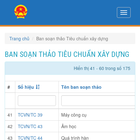
Toggle
navigati
Trang chủ
Ban soạn thảo Tiêu chuẩn xây dựng
BAN SOẠN THẢO TIÊU CHUẨN XÂY DỰNG
Hiển thị 41 - 60 trong số 175
#
Số hiệu
Tên ban soạn thảo
41
TCVN/TC 39
Máy công cụ
42
TCVN/TC 43
Âm học
43
TCVN/TC 44
Quá trình hàn