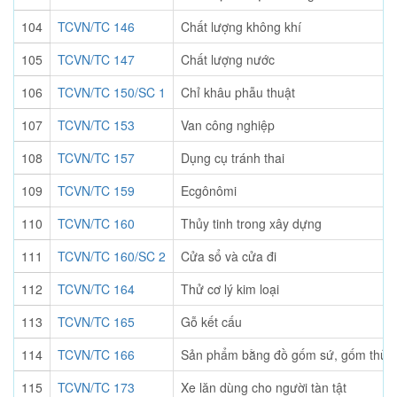
104
TCVN/TC 146
Chất lượng không khí
105
TCVN/TC 147
Chất lượng nước
106
TCVN/TC 150/SC 1
Chỉ khâu phẫu thuật
107
TCVN/TC 153
Van công nghiệp
108
TCVN/TC 157
Dụng cụ tránh thai
109
TCVN/TC 159
Ecgônômi
110
TCVN/TC 160
Thủy tinh trong xây dựng
111
TCVN/TC 160/SC 2
Cửa sổ và cửa đi
112
TCVN/TC 164
Thử cơ lý kim loại
113
TCVN/TC 165
Gỗ kết cấu
114
TCVN/TC 166
Sản phẩm bằng đồ gốm sứ, gốm thủy t
115
TCVN/TC 173
Xe lăn dùng cho người tàn tật