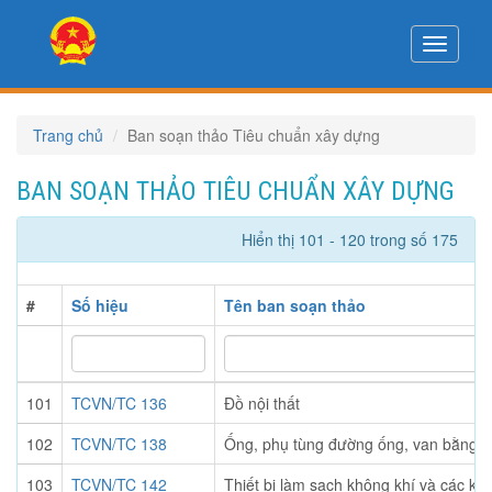
Toggle
navigati
Trang chủ
Ban soạn thảo Tiêu chuẩn xây dựng
BAN SOẠN THẢO TIÊU CHUẨN XÂY DỰNG
Hiển thị 101 - 120 trong số 175
#
Số hiệu
Tên ban soạn thảo
101
TCVN/TC 136
Đồ nội thất
102
TCVN/TC 138
Ống, phụ tùng đường ống, van bằng c
103
TCVN/TC 142
Thiết bị làm sạch không khí và các khí