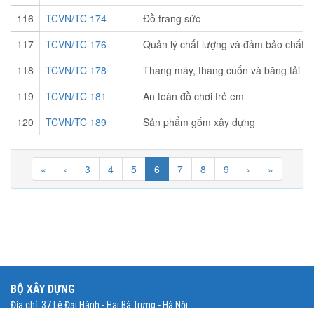
116
TCVN/TC 174
Đồ trang sức
117
TCVN/TC 176
Quản lý chất lượng và đảm bảo chất l
118
TCVN/TC 178
Thang máy, thang cuốn và băng tải ch
119
TCVN/TC 181
An toàn đồ chơi trẻ em
120
TCVN/TC 189
Sản phẩm gốm xây dựng
«
‹
3
4
5
6
7
8
9
›
»
BỘ XÂY DỰNG
Địa chỉ: 37 Lê Đại Hành - Hai Bà Trưng - Hà Nội