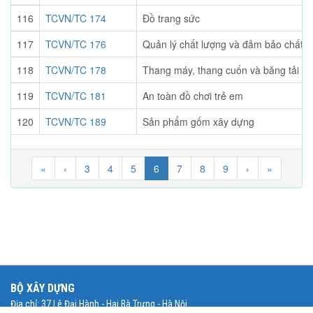
116
TCVN/TC 174
Đồ trang sức
117
TCVN/TC 176
Quản lý chất lượng và đảm bảo chất l
118
TCVN/TC 178
Thang máy, thang cuốn và băng tải ch
119
TCVN/TC 181
An toàn đồ chơi trẻ em
120
TCVN/TC 189
Sản phẩm gốm xây dựng
«
‹
3
4
5
6
7
8
9
›
»
BỘ XÂY DỰNG
Địa chỉ: 37 Lê Đại Hành - Hai Bà Trưng - Hà Nội