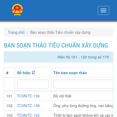
Toggle
navigati
Trang chủ
Ban soạn thảo Tiêu chuẩn xây dựng
BAN SOẠN THẢO TIÊU CHUẨN XÂY DỰNG
Hiển thị 101 - 120 trong số 175
#
Số hiệu
Tên ban soạn thảo
101
TCVN/TC 136
Đồ nội thất
102
TCVN/TC 138
Ống, phụ tùng đường ống, van bằng c
103
TCVN/TC 142
Thiết bị làm sạch không khí và các khí