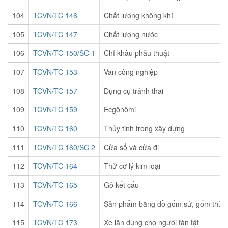
104
TCVN/TC 146
Chất lượng không khí
105
TCVN/TC 147
Chất lượng nước
106
TCVN/TC 150/SC 1
Chỉ khâu phẫu thuật
107
TCVN/TC 153
Van công nghiệp
108
TCVN/TC 157
Dụng cụ tránh thai
109
TCVN/TC 159
Ecgônômi
110
TCVN/TC 160
Thủy tinh trong xây dựng
111
TCVN/TC 160/SC 2
Cửa sổ và cửa đi
112
TCVN/TC 164
Thử cơ lý kim loại
113
TCVN/TC 165
Gỗ kết cấu
114
TCVN/TC 166
Sản phẩm bằng đồ gốm sứ, gốm thủy t
115
TCVN/TC 173
Xe lăn dùng cho người tàn tật