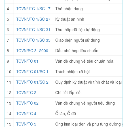
4
TCVN/JTC 1/SC 17
Thẻ nhận dạng
5
TCVN/JTC 1/SC 27
Kỹ thuật an ninh
6
TCVN/JTC 1/SC 31
Thu thập dữ liệu tự động
7
TCVN/JTC 1/SC 35
Giao diện người sử dụng
8
TCVN/SC 3- 2000
Dấu phù hợp tiêu chuẩn
9
TCVN/TC 01
Vấn đề chung về tiêu chuẩn hóa
10
TCVN/TC 01/SC 1
Trách nhiệm xã hội
11
TCVN/TC 01/SC 2
Quy định kỹ thuật về tính chất và loại 
12
TCVN/TC 2
Chi tiết lắp xiết
13
TCVN/TC 02
Vấn đề chung về người tiêu dùng
14
TCVN/TC 4
Ổ lăn, Ổ đỡ
15
TCVN/TC 5
Ống kim loại đen và phụ tùng đường ống