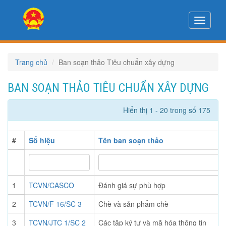
Toggle
navigati
Trang chủ
Ban soạn thảo Tiêu chuẩn xây dựng
BAN SOẠN THẢO TIÊU CHUẨN XÂY DỰNG
Hiển thị 1 - 20 trong số 175
#
Số hiệu
Tên ban soạn thảo
1
TCVN/CASCO
Đánh giá sự phù hợp
2
TCVN/F 16/SC 3
Chè và sản phẩm chè
3
TCVN/JTC 1/SC 2
Các tập ký tự và mã hóa thông tin