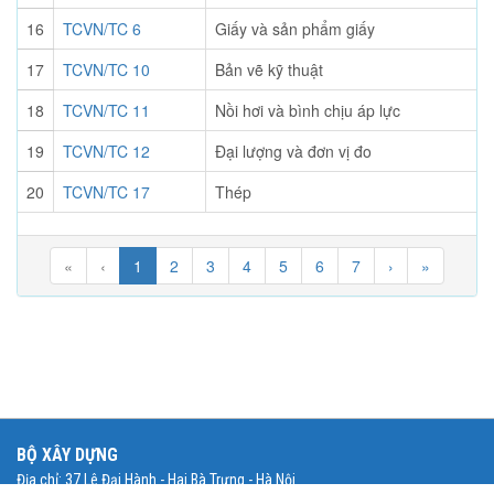
16
TCVN/TC 6
Giấy và sản phẩm giấy
17
TCVN/TC 10
Bản vẽ kỹ thuật
18
TCVN/TC 11
Nồi hơi và bình chịu áp lực
19
TCVN/TC 12
Đại lượng và đơn vị đo
20
TCVN/TC 17
Thép
«
‹
1
2
3
4
5
6
7
›
»
BỘ XÂY DỰNG
Địa chỉ: 37 Lê Đại Hành - Hai Bà Trưng - Hà Nội