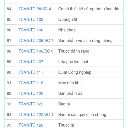
84
TCVN/TC 98/SC 4
Cơ sở thiết kế công trình xăng dầu - d
85
TCVN/TC 102
Quặng sắt
86
TCVN/TC 106
Nha khoa
87
TCVN/TC 106/SC 7
Sản phẩm vệ sinh răng miệng
88
TCVN/TC 106/SC 9
Thuốc đánh răng
89
TCVN/TC 107
Lớp phủ kim loại
90
TCVN/TC 117
Quạt Công nghiệp
91
TCVN/TC 118
Máy nén khí
92
TCVN/TC 120
Sản phẩm da
93
TCVN/TC 122
Bao bì
94
TCVN/TC 122/SC 1
Bao bì các quy định chung
95
TCVN/TC 126
Thuốc lá