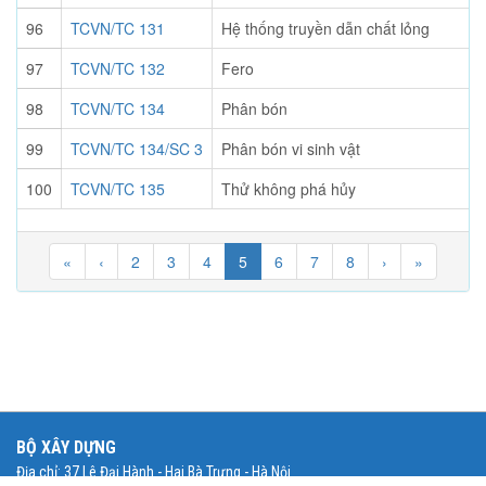
96
TCVN/TC 131
Hệ thống truyền dẫn chất lỏng
97
TCVN/TC 132
Fero
98
TCVN/TC 134
Phân bón
99
TCVN/TC 134/SC 3
Phân bón vi sinh vật
100
TCVN/TC 135
Thử không phá hủy
«
‹
2
3
4
5
6
7
8
›
»
BỘ XÂY DỰNG
Địa chỉ: 37 Lê Đại Hành - Hai Bà Trưng - Hà Nội