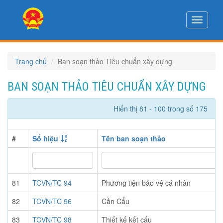
Toggle
navigati
Trang chủ
Ban soạn thảo Tiêu chuẩn xây dựng
BAN SOẠN THẢO TIÊU CHUẨN XÂY DỰNG
Hiển thị 81 - 100 trong số 175
#
Số hiệu
Tên ban soạn thảo
81
TCVN/TC 94
Phương tiện bảo vệ cá nhân
82
TCVN/TC 96
Cần Cẩu
83
TCVN/TC 98
Thiết kế kết cấu