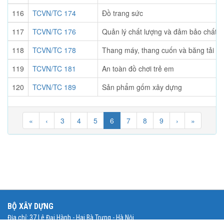
116
TCVN/TC 174
Đồ trang sức
117
TCVN/TC 176
Quản lý chất lượng và đảm bảo chất l
118
TCVN/TC 178
Thang máy, thang cuốn và băng tải ch
119
TCVN/TC 181
An toàn đồ chơi trẻ em
120
TCVN/TC 189
Sản phẩm gốm xây dựng
«
‹
3
4
5
6
7
8
9
›
»
BỘ XÂY DỰNG
Địa chỉ: 37 Lê Đại Hành - Hai Bà Trưng - Hà Nội