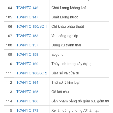
104
TCVN/TC 146
Chất lượng không khí
105
TCVN/TC 147
Chất lượng nước
106
TCVN/TC 150/SC 1
Chỉ khâu phẫu thuật
107
TCVN/TC 153
Van công nghiệp
108
TCVN/TC 157
Dụng cụ tránh thai
109
TCVN/TC 159
Ecgônômi
110
TCVN/TC 160
Thủy tinh trong xây dựng
111
TCVN/TC 160/SC 2
Cửa sổ và cửa đi
112
TCVN/TC 164
Thử cơ lý kim loại
113
TCVN/TC 165
Gỗ kết cấu
114
TCVN/TC 166
Sản phẩm bằng đồ gốm sứ, gốm thủy t
115
TCVN/TC 173
Xe lăn dùng cho người tàn tật