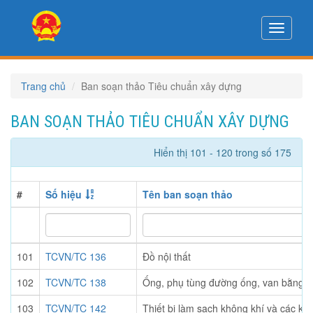
Toggle
navigati
Trang chủ
Ban soạn thảo Tiêu chuẩn xây dựng
BAN SOẠN THẢO TIÊU CHUẨN XÂY DỰNG
Hiển thị 101 - 120 trong số 175
#
Số hiệu
Tên ban soạn thảo
101
TCVN/TC 136
Đồ nội thất
102
TCVN/TC 138
Ống, phụ tùng đường ống, van bằng c
103
TCVN/TC 142
Thiết bị làm sạch không khí và các khí