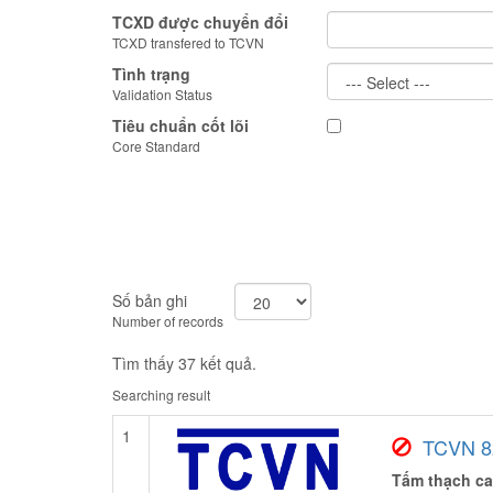
TCXD được chuyển đổi
TCXD transfered to TCVN
Tình trạng
Validation Status
Tiêu chuẩn cốt lõi
Core Standard
Số bản ghi
Number of records
Tìm thấy 37 kết quả.
Searching result
1
TCVN 8
Tấm thạch ca