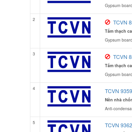
Gypsum boards
2
TCVN 8
Tấm thạch ca
Gypsum boards 
3
TCVN 8
Tấm thạch ca
Gypsum boards
4
TCVN 9359
Nền nhà chốn
Anti-condensat
5
TCVN 9362