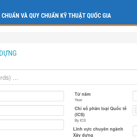
U CHUẨN VÀ QUY CHUẨN KỸ THUẬT QUỐC GIA
 DỰNG
Từ năm
Year
Chỉ số phân loại Quốc tế
(ICS)
By ICS
Lĩnh vực chuyên ngành
Xây dựng