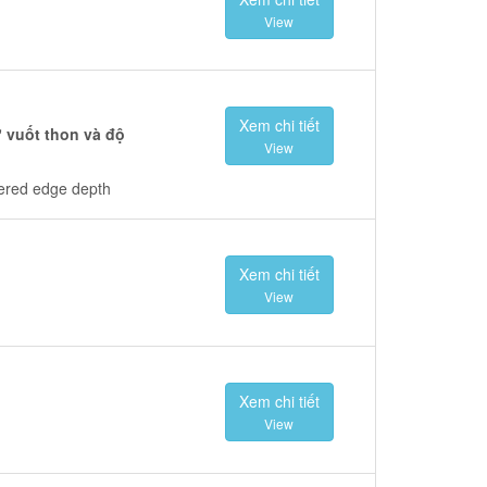
View
Xem chi tiết
 vuốt thon và độ
View
pered edge depth
Xem chi tiết
View
Xem chi tiết
View