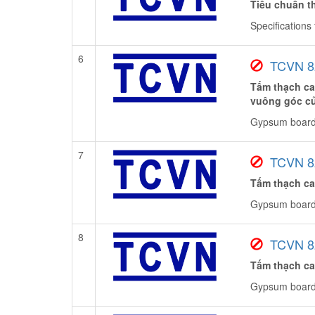
Tiêu chuẩn th
Specifications 
6
TCVN 8
Tấm thạch ca
vuông góc c
Gypsum boards
7
TCVN 8
Tấm thạch ca
Gypsum boards 
8
TCVN 8
Tấm thạch ca
Gypsum boards 