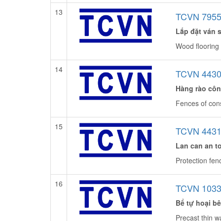
13
TCVN 7955
Lắp đặt ván 
Wood flooring 
14
TCVN 4430
Hàng rào côn
Fences of cons
15
TCVN 4431
Lan can an to
Protection fen
16
TCVN 1033
Bể tự hoại b
Precast thin wa