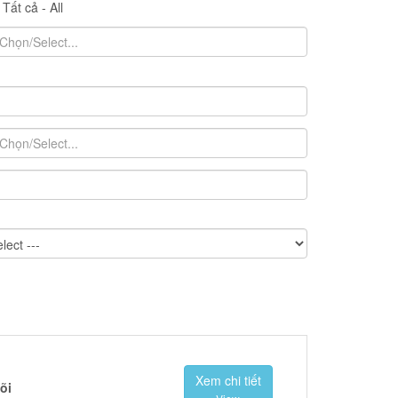
Tất cả - All
Xem chi tiết
õi