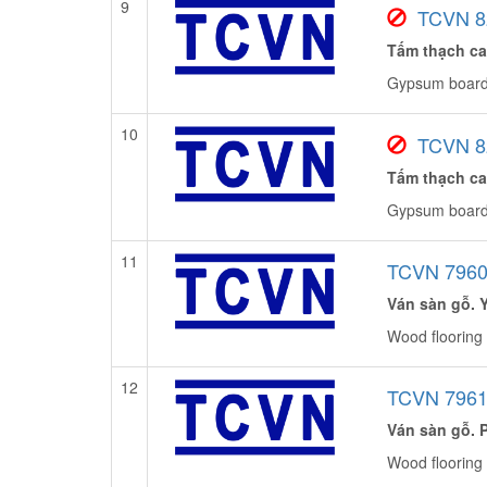
9
TCVN 8
Tấm thạch ca
Gypsum boards
10
TCVN 8
Tấm thạch ca
Gypsum boards 
11
TCVN 7960
Ván sàn gỗ. 
Wood flooring s
12
TCVN 7961
Ván sàn gỗ. 
Wood flooring 