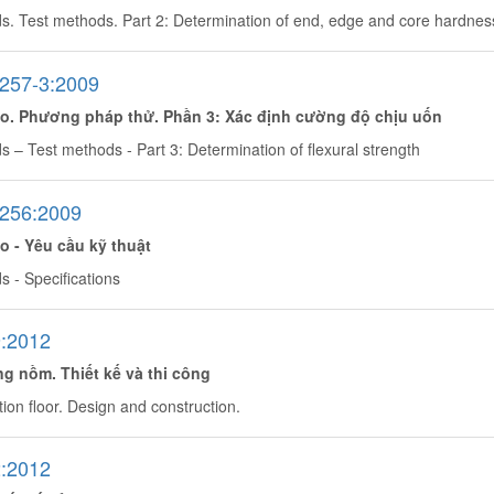
. Test methods. Part 2: Determination of end, edge and core hardnes
257-3:2009
o. Phương pháp thử. Phần 3: Xác định cường độ chịu uốn
– Test methods - Part 3: Determination of flexural strength
256:2009
o - Yêu cầu kỹ thuật
 - Specifications
:2012
g nồm. Thiết kế và thi công
ion floor. Design and construction.
:2012