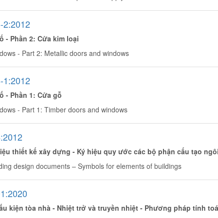
-2:2012
ố - Phần 2: Cửa kim loại
dows - Part 2: Metallic doors and windows
-1:2012
ố - Phần 1: Cửa gỗ
dows - Part 1: Timber doors and windows
:2012
liệu thiết kế xây dựng - Ký hiệu quy ước các bộ phận cấu tạo ngô
ding design documents – Symbols for elements of buildings
1:2020
u kiện tòa nhà - Nhiệt trở và truyền nhiệt - Phương pháp tính to