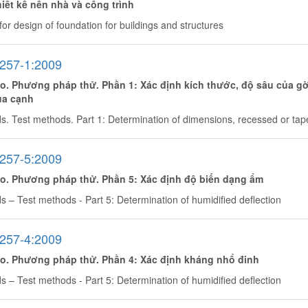
iết kế nền nhà và công trình
for design of foundation for buildings and structures
257-1:2009
o. Phương pháp thử. Phần 1: Xác định kích thước, độ sâu của gờ
ủa cạnh
. Test methods. Part 1: Determination of dimensions, recessed or ta
257-5:2009
o. Phương pháp thử. Phần 5: Xác định độ biến dạng ẩm
– Test methods - Part 5: Determination of humidified deflection
257-4:2009
o. Phương pháp thử. Phần 4: Xác định kháng nhổ đinh
– Test methods - Part 5: Determination of humidified deflection