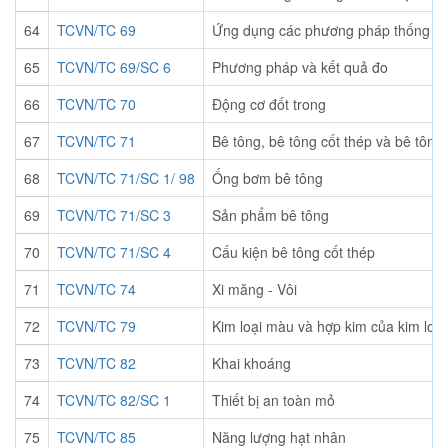
64
TCVN/TC 69
Ứng dụng các phương pháp thống k
65
TCVN/TC 69/SC 6
Phương pháp và kết quả đo
66
TCVN/TC 70
Động cơ đốt trong
67
TCVN/TC 71
Bê tông, bê tông cốt thép và bê tông 
68
TCVN/TC 71/SC 1/ 98
Ống bơm bê tông
69
TCVN/TC 71/SC 3
Sản phẩm bê tông
70
TCVN/TC 71/SC 4
Cấu kiện bê tông cốt thép
71
TCVN/TC 74
Xi măng - Vôi
72
TCVN/TC 79
Kim loại màu và hợp kim của kim loạ
73
TCVN/TC 82
Khai khoáng
74
TCVN/TC 82/SC 1
Thiết bị an toàn mỏ
75
TCVN/TC 85
Năng lượng hạt nhân