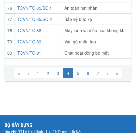
76
TCVN/TC 85/SC 1
An toàn hạt nhân
77
TCVN/TC 85/SC 2
Bảo vệ bức xạ
78
TCVN/TC 86
Máy lạnh và điều hòa không khí
79
TCVN/TC 89
Ván gỗ nhân tạo
80
TCVN/TC 91
Chất hoạt động bề mặt
«
‹
1
2
3
4
5
6
7
›
»
BỘ XÂY DỰNG
Địa chỉ: 37 Lê Đại Hành - Hai Bà Trưng - Hà Nội