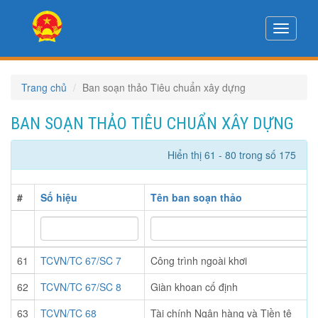
Toggle
navigati
Trang chủ
Ban soạn thảo Tiêu chuẩn xây dựng
BAN SOẠN THẢO TIÊU CHUẨN XÂY DỰNG
Hiển thị 61 - 80 trong số 175
#
Số hiệu
Tên ban soạn thảo
61
TCVN/TC 67/SC 7
Công trình ngoài khơi
62
TCVN/TC 67/SC 8
Giàn khoan cố định
63
TCVN/TC 68
Tài chính Ngân hàng và Tiền tệ