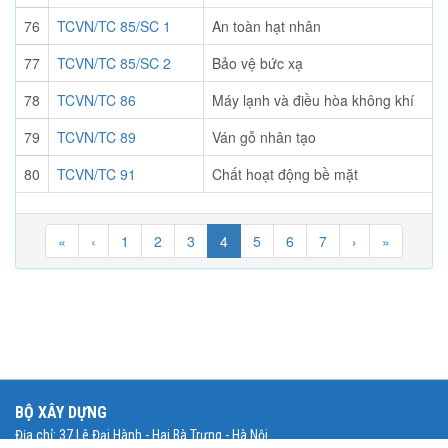
76
TCVN/TC 85/SC 1
An toàn hạt nhân
77
TCVN/TC 85/SC 2
Bảo vệ bức xạ
78
TCVN/TC 86
Máy lạnh và điều hòa không khí
79
TCVN/TC 89
Ván gỗ nhân tạo
80
TCVN/TC 91
Chất hoạt động bề mặt
«
‹
1
2
3
4
5
6
7
›
»
BỘ XÂY DỰNG
Địa chỉ: 37 Lê Đại Hành - Hai Bà Trưng - Hà Nội