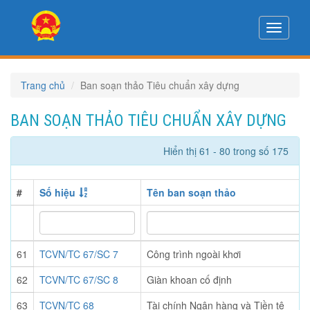
Toggle
navigati
Trang chủ
Ban soạn thảo Tiêu chuẩn xây dựng
BAN SOẠN THẢO TIÊU CHUẨN XÂY DỰNG
Hiển thị 61 - 80 trong số 175
#
Số hiệu
Tên ban soạn thảo
61
TCVN/TC 67/SC 7
Công trình ngoài khơi
62
TCVN/TC 67/SC 8
Giàn khoan cố định
63
TCVN/TC 68
Tài chính Ngân hàng và Tiền tệ