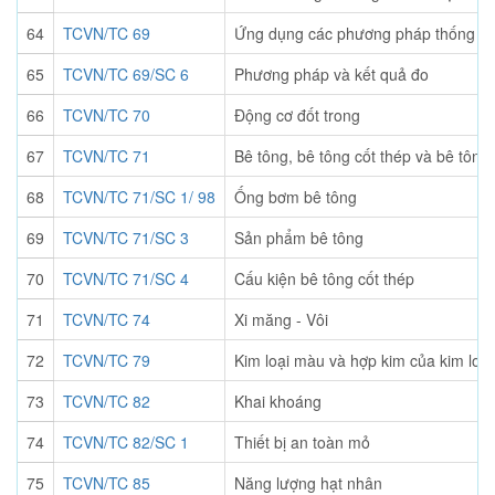
64
TCVN/TC 69
Ứng dụng các phương pháp thống k
65
TCVN/TC 69/SC 6
Phương pháp và kết quả đo
66
TCVN/TC 70
Động cơ đốt trong
67
TCVN/TC 71
Bê tông, bê tông cốt thép và bê tông 
68
TCVN/TC 71/SC 1/ 98
Ống bơm bê tông
69
TCVN/TC 71/SC 3
Sản phẩm bê tông
70
TCVN/TC 71/SC 4
Cấu kiện bê tông cốt thép
71
TCVN/TC 74
Xi măng - Vôi
72
TCVN/TC 79
Kim loại màu và hợp kim của kim loạ
73
TCVN/TC 82
Khai khoáng
74
TCVN/TC 82/SC 1
Thiết bị an toàn mỏ
75
TCVN/TC 85
Năng lượng hạt nhân