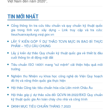
Việt Nam đến năm 2020”,
TIN MỚI NHẤT
Cổng thông tin tra cứu tiêu chuẩn và quy chuẩn kỹ thuật quốc
gia trong lĩnh vực xây dựng – Link truy cập và tra cứu:
tieuchuanxaydung.vsqi.gov.vn
LẤY Ý KIẾN GÓP Ý DỰ THẢO TCVN MỰC IN BAO BÌ THỰC
PHẨM – YÊU CẦU CHUNG
Lấy ý kiến dự thảo Quy chuẩn kỹ thuật quốc gia về thiết bị đầu
cuối thông tin di động mặt đất
Tiêu chuẩn ISO 14001 mang "sứ mệnh" cải thiện hiệu quả môi
trường
Nghiệm thu Nhiệm vụ khoa học công nghệ do Viện Quy hoạch
đô thị và nông thôn quốc gia thực hiện
Hội thảo Công tác tiêu chuẩn hóa của Liên minh Châu Âu
Hội thảo góp ý dự thảo sửa đổi QCVN 06:2022/BXD Quy chuẩn
kỹ thuật quốc gia An toàn cháy cho nhà và công trình
DANH MỤC TIÊU CHUẨN THÁNG 7.2023