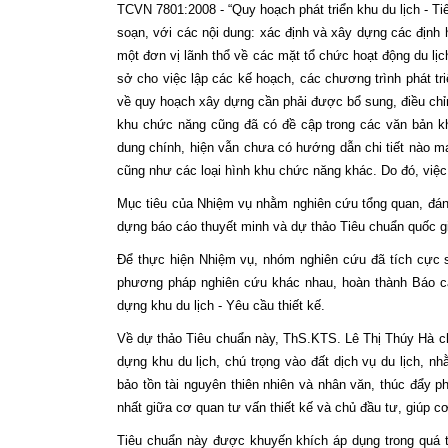
TCVN 7801:2008 - “Quy hoạch phát triển khu du lịch - Tiê
soạn, với các nội dung: xác định và xây dựng các định hướ
một đơn vị lãnh thổ về các mặt tổ chức hoạt động du lịc
sở cho việc lập các kế hoạch, các chương trình phát tri
về quy hoạch xây dựng cần phải được bổ sung, điều chỉn
khu chức năng cũng đã có đề cập trong các văn bản kh
dung chính, hiện vẫn chưa có hướng dẫn chi tiết nào ma
cũng như các loại hình khu chức năng khác. Do đó, việc 
Mục tiêu của Nhiệm vụ nhằm nghiên cứu tổng quan, đánh 
dựng báo cáo thuyết minh và dự thảo Tiêu chuẩn quốc gi
Để thực hiện Nhiệm vụ, nhóm nghiên cứu đã tích cực sư
phương pháp nghiên cứu khác nhau, hoàn thành Báo cá
dựng khu du lịch - Yêu cầu thiết kế.
Về dự thảo Tiêu chuẩn này, ThS.KTS. Lê Thị Thúy Hà cho
dựng khu du lịch, chú trọng vào đất dịch vụ du lịch, n
bảo tồn tài nguyên thiên nhiên và nhân văn, thúc đẩy ph
nhất giữa cơ quan tư vấn thiết kế và chủ đầu tư, giúp c
Tiêu chuẩn này được khuyến khích áp dụng trong quá t