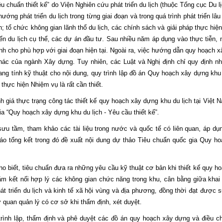
u chuẩn thiết kế” do Viện Nghiên cứu phát triển du lịch (thuộc Tổng cục Du lị
ng phát triển du lịch trong từng giai đoạn và trong quá trình phát triển lâu 
h; tổ chức không gian lãnh thổ du lịch, các chính sách và giải pháp thực hiệ
ển du lịch cụ thể, các dự án đầu tư. Sau nhiều năm áp dụng vào thực tiễn, 
h cho phù hợp với giai đoạn hiện tại. Ngoài ra, việc hướng dẫn quy hoạch 
ác của ngành Xây dựng. Tuy nhiên, các Luật và Nghị định chỉ quy định n
ng tính kỹ thuật cho nội dung, quy trình lập đồ án Quy hoạch xây dựng khu 
thực hiện Nhiệm vụ là rất cần thiết.
giá thực trạng công tác thiết kế quy hoạch xây dựng khu du lịch tại Việt 
a “Quy hoạch xây dựng khu du lịch - Yêu cầu thiết kế”.
u tầm, tham khảo các tài liệu trong nước và quốc tế có liên quan, áp dụ
o tổng kết trong đó đề xuất nội dung dự thảo Tiêu chuẩn quốc gia Quy h
 biết, tiêu chuẩn đưa ra những yêu cầu kỹ thuật cơ bản khi thiết kế quy h
hằm kết nối hợp lý các không gian chức năng trong khu, cân bằng giữa khai
át triển du lịch và kinh tế xã hội vùng và địa phương, đồng thời đạt được 
ơ quan quản lý có cơ sở khi thẩm định, xét duyệt.
rình lập, thẩm định và phê duyệt các đồ án quy hoạch xây dựng và điều c