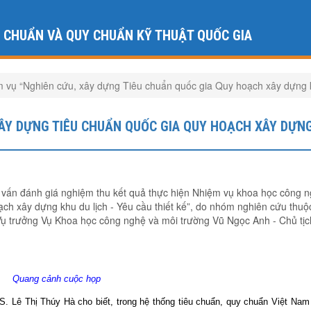
U CHUẨN VÀ QUY CHUẨN KỸ THUẬT QUỐC GIA
 vụ “Nghiên cứu, xây dựng Tiêu chuẩn quốc gia Quy hoạch xây dựng khu
XÂY DỰNG TIÊU CHUẨN QUỐC GIA QUY HOẠCH XÂY DỰN
vấn đánh giá nghiệm thu kết quả thực hiện Nhiệm vụ khoa học công 
ch xây dựng khu du lịch - Yêu cầu thiết kế”, do nhóm nghiên cứu thuộ
 Vụ trưởng Vụ Khoa học công nghệ và môi trường Vũ Ngọc Anh - Chủ tịc
Quang cảnh cuộc họp
 Lê Thị Thúy Hà cho biết, trong hệ thống tiêu chuẩn, quy chuẩn Việt Nam