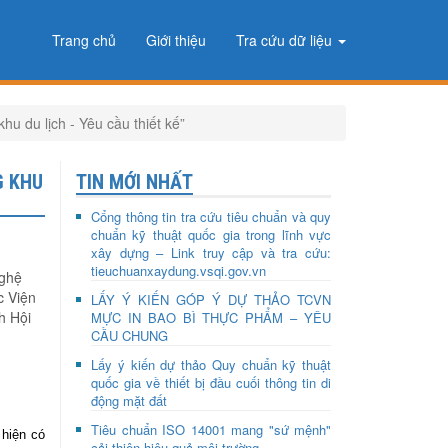
Trang chủ
Giới thiệu
Tra cứu dữ liệu
 du lịch - Yêu cầu thiết kế”
G KHU
TIN MỚI NHẤT
Cổng thông tin tra cứu tiêu chuẩn và quy
chuẩn kỹ thuật quốc gia trong lĩnh vực
xây dựng – Link truy cập và tra cứu:
tieuchuanxaydung.vsqi.gov.vn
nghệ
c Viện
LẤY Ý KIẾN GÓP Ý DỰ THẢO TCVN
h Hội
MỰC IN BAO BÌ THỰC PHẨM – YÊU
CẦU CHUNG
Lấy ý kiến dự thảo Quy chuẩn kỹ thuật
quốc gia về thiết bị đầu cuối thông tin di
động mặt đất
Tiêu chuẩn ISO 14001 mang "sứ mệnh"
 hiện có
cải thiện hiệu quả môi trường