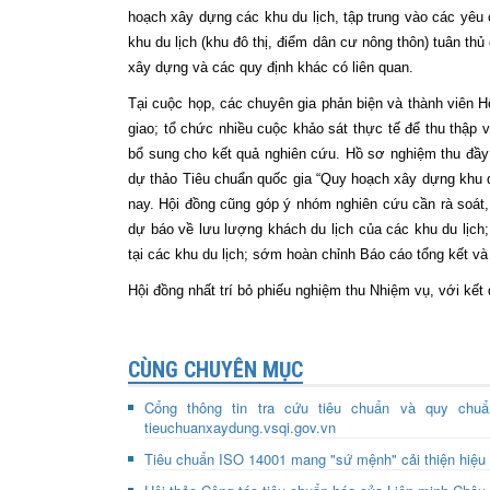
hoạch xây dựng các khu du lịch, tập trung vào các yêu cầ
khu du lịch (khu đô thị, điểm dân cư nông thôn) tuân t
xây dựng và các quy định khác có liên quan.
Tại cuộc họp, các chuyên gia phản biện và thành viên 
giao; tổ chức nhiều cuộc khảo sát thực tế để thu thập v
bổ sung cho kết quả nghiên cứu. Hồ sơ nghiệm thu đầy 
dự thảo Tiêu chuẩn quốc gia “Quy hoạch xây dựng khu du
nay. Hội đồng cũng góp ý nhóm nghiên cứu cần rà soát,
dự báo về lưu lượng khách du lịch của các khu du lịch;
tại các khu du lịch; sớm hoàn chỉnh Báo cáo tổng kết v
Hội đồng nhất trí bỏ phiếu nghiệm thu Nhiệm vụ, với kết 
CÙNG CHUYÊN MỤC
Cổng thông tin tra cứu tiêu chuẩn và quy chuẩ
tieuchuanxaydung.vsqi.gov.vn
Tiêu chuẩn ISO 14001 mang "sứ mệnh" cải thiện hiệu