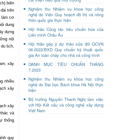
ch) biên
Nghiệm thu Nhiệm vụ khoa học công
dài trên
nghệ do Viện Quy hoạch đô thị và nông
n làm cơ
thôn quốc gia thực hiện
nội dung
Hội thảo Công tác tiêu chuẩn hóa của
xây dựng
Liên minh Châu Âu
hững nội
Hội thảo góp ý dự thảo sửa đổi QCVN
du lịch,
06:2022/BXD Quy chuẩn kỹ thuật quốc
gia An toàn cháy cho nhà và công trình
Nam; xây
DANH MỤC TIÊU CHUẨN THÁNG
7.2023
Nghiệm thu Nhiệm vụ khoa học công
ng nhiều
nghệ do Đại học Bách khoa Hà Nội thực
oạch xây
hiện
Bộ trưởng Nguyễn Thanh Nghị làm việc
với Hội Kết cấu và công nghệ xây dựng
oạch xây
Việt Nam
 thác và
sự thống
hỉnh quy