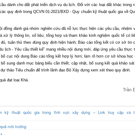
u dành cho đất phát triển dịch vụ du lịch. Đối với các loại đất khác trong r
hủ các quy định trong QCVN 01-2021/BXD - Quy chuẩn kỹ thuật quốc gia về Q
Hội đồng đánh giá nhóm nghiên cứu đã nỗ lực thực hiện các yêu cầu, nhiệm
à xử lý thông tin, số liệu; tổng hợp và tham khảo kinh nghiệm quốc tế có li
đủ, tuân thủ theo đúng quy định hiện hành; Báo cáo tổng kết có cơ sở tin 
 lịch - Yêu cầu thiết kế” mang nhiều nội dung mới, đáp ứng yêu cầu thực t
 bố cục nội dung Báo cáo tổng kết hợp lý hơn; làm rõ hơn cơ sở khoa học
 bổ sung danh mục bảng biểu cần thiết; cập nhật, bổ sung kết quả khảo sát
à dự thảo Tiêu chuẩn để trình lãnh đạo Bộ Xây dựng xem xét theo quy định.
quả đạt loại Khá.
Trần 
n kỹ thuật quốc gia trong lĩnh vực xây dựng – Link truy cập và t
 quả môi trường