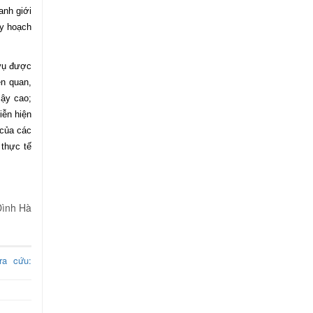
anh giới
uy hoạch
 vụ được
ên quan,
cậy cao;
iễn hiện
 của các
 thực tế
Đình Hà
ra cứu: