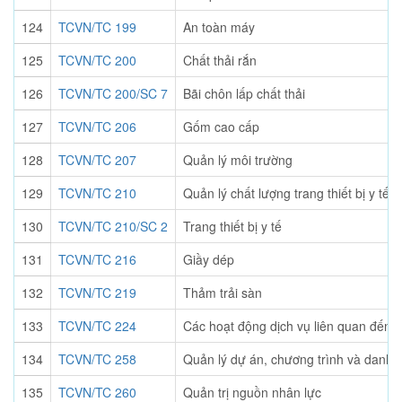
124
TCVN/TC 199
An toàn máy
125
TCVN/TC 200
Chất thải rắn
126
TCVN/TC 200/SC 7
Bãi chôn lấp chất thải
127
TCVN/TC 206
Gốm cao cấp
128
TCVN/TC 207
Quản lý môi trường
129
TCVN/TC 210
Quản lý chất lượng trang thiết bị y tế
130
TCVN/TC 210/SC 2
Trang thiết bị y tế
131
TCVN/TC 216
Giầy dép
132
TCVN/TC 219
Thảm trải sàn
133
TCVN/TC 224
Các hoạt động dịch vụ liên quan đến 
134
TCVN/TC 258
Quản lý dự án, chương trình và danh 
135
TCVN/TC 260
Quản trị nguồn nhân lực