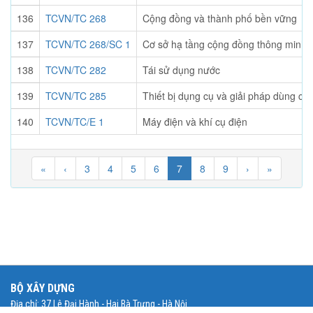
136
TCVN/TC 268
Cộng đồng và thành phố bền vững
137
TCVN/TC 268/SC 1
Cơ sở hạ tầng cộng đồng thông minh
138
TCVN/TC 282
Tái sử dụng nước
139
TCVN/TC 285
Thiết bị dụng cụ và giải pháp dùng ch
140
TCVN/TC/E 1
Máy điện và khí cụ điện
«
‹
3
4
5
6
7
8
9
›
»
BỘ XÂY DỰNG
Địa chỉ: 37 Lê Đại Hành - Hai Bà Trưng - Hà Nội