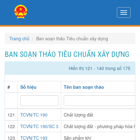
Toggle
navigati
Trang chủ
Ban soạn thảo Tiêu chuẩn xây dựng
BAN SOẠN THẢO TIÊU CHUẨN XÂY DỰNG
Hiển thị 121 - 140 trong số 175
#
Số hiệu
Tên ban soạn thảo
121
TCVN/TC 190
Chất lượng đất
122
TCVN/TC 190/SC 3
Chất lượng đất - phương pháp hóa họ
123
TCVN/TC 193
Sản phẩm khí