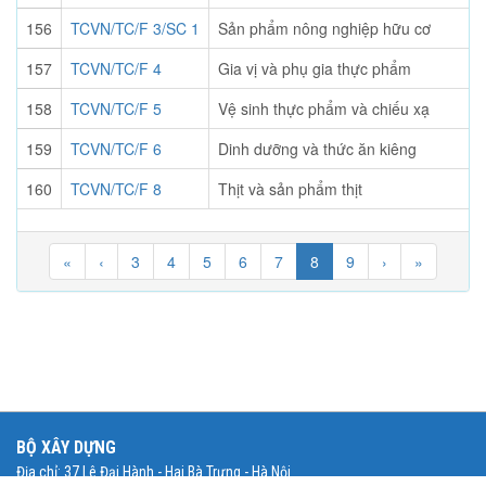
156
TCVN/TC/F 3/SC 1
Sản phẩm nông nghiệp hữu cơ
157
TCVN/TC/F 4
Gia vị và phụ gia thực phẩm
158
TCVN/TC/F 5
Vệ sinh thực phẩm và chiếu xạ
159
TCVN/TC/F 6
Dinh dưỡng và thức ăn kiêng
160
TCVN/TC/F 8
Thịt và sản phẩm thịt
«
‹
3
4
5
6
7
8
9
›
»
BỘ XÂY DỰNG
Địa chỉ: 37 Lê Đại Hành - Hai Bà Trưng - Hà Nội