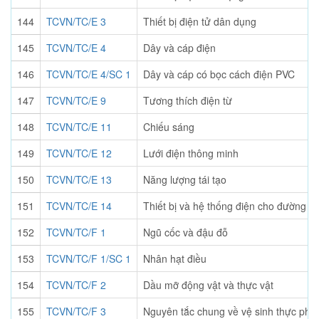
144
TCVN/TC/E 3
Thiết bị điện tử dân dụng
145
TCVN/TC/E 4
Dây và cáp điện
146
TCVN/TC/E 4/SC 1
Dây và cáp có bọc cách điện PVC
147
TCVN/TC/E 9
Tương thích điện từ
148
TCVN/TC/E 11
Chiếu sáng
149
TCVN/TC/E 12
Lưới điện thông minh
150
TCVN/TC/E 13
Năng lượng tái tạo
151
TCVN/TC/E 14
Thiết bị và hệ thống điện cho đường sắ
152
TCVN/TC/F 1
Ngũ cốc và đậu đỗ
153
TCVN/TC/F 1/SC 1
Nhân hạt điều
154
TCVN/TC/F 2
Dầu mỡ động vật và thực vật
155
TCVN/TC/F 3
Nguyên tắc chung về vệ sinh thực ph