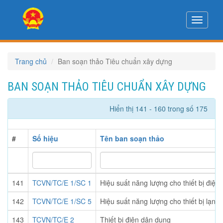
Toggle
navigati
Trang chủ
Ban soạn thảo Tiêu chuẩn xây dựng
BAN SOẠN THẢO TIÊU CHUẨN XÂY DỰNG
Hiển thị 141 - 160 trong số 175
#
Số hiệu
Tên ban soạn thảo
141
TCVN/TC/E 1/SC 1
Hiệu suất năng lượng cho thiết bị điện
142
TCVN/TC/E 1/SC 5
Hiệu suất năng lượng cho thiết bị lạnh
143
TCVN/TC/E 2
Thiết bị điện dân dụng